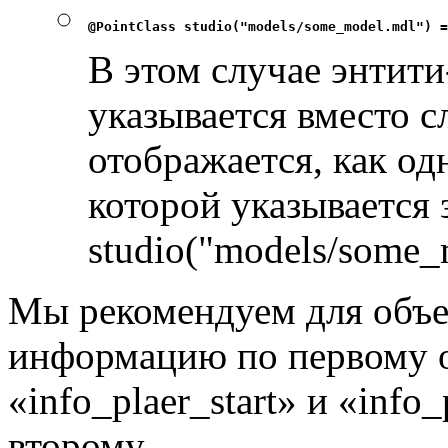
@PointClass studio("models/some_model.mdl") =
В этом случае энтити
указывается вместо сл
отображается, как одн
которой указывается 
studio("models/some_
Мы рекомендуем для объек
информацию по первому об
«info_plaer_start» и «inf
второму.