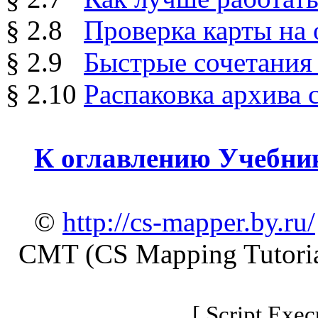
§ 2.8
Проверка карты на
§ 2.9
Быстрые сочетания
§ 2.10
Распаковка архива 
К оглавлению Учебни
©
http://cs-mapper.by.ru/
CMT (CS Mapping Tutoria
[ Script Exec