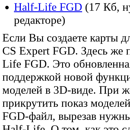
Half-Life FGD
(17 Кб, н
редакторе)
Если Вы создаете карты д
CS Expert FGD. Здесь же п
Life FGD. Это обновленна
поддержкой новой функции
моделей в 3D-виде. При 
прикрутить показ моделе
FGD-файл, вырезав нужный
Half-Life. О том, как это 