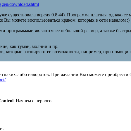
rragen/download.shtml
уже существовала версия 0.8.44). Программа платная, однако ее
 Вы можете воспользоваться кряком, которых в сети навалом :)
и программами являются: ее небольшой размер, а также быстр
кие, как туман, молнии и пр.
ов, которые расширяют ее возможности, например, при помощи
без каких-либо наворотов. При желании Вы сможете приобрести 
et/
Control
. Начнем с первого.
и.