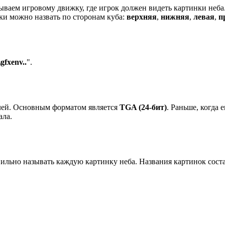
ваем игровому движку, где игрок должен видеть картинки неба
нки можно назвать по сторонам куба:
верхняя
,
нижняя
,
левая
,
п
\gfxenv..
".
елей. Основным форматом является
TGA (24-бит)
. Раньше, когда
ала.
вильно называть каждую картинку неба. Названия картинок сост