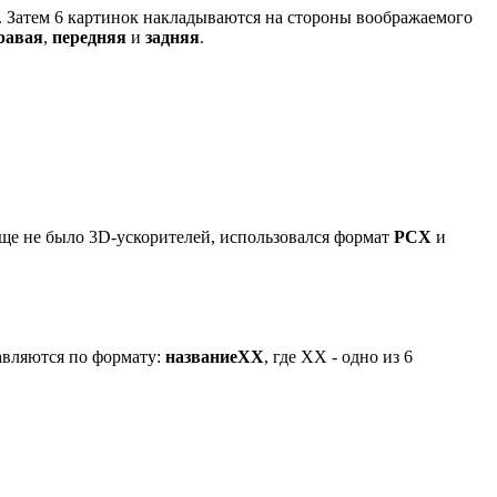
. Затем 6 картинок накладываются на стороны воображаемого
равая
,
передняя
и
задняя
.
 еще не было 3D-ускорителей, использовался формат
PCX
и
авляются по формату:
названиеXX
, где ХХ - одно из 6