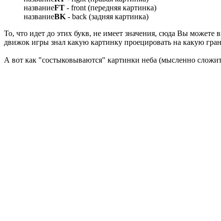
название
FT
- front (передняя картинка)
название
BK
- back (задняя картинка)
То, что идет до этих букв, не имеет значения, сюда Вы можете
движок игры знал какую картинку проецировать на какую гран
А вот как "состыковываются" картинки неба (мысленно сложите 