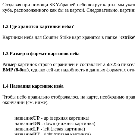
Создавая при помощи SKY-брашей небо вокруг карты, мы указы
куба, расположенного как бы за картой. Следовательно, карти
1.2 Где хранятся картинки неба?
Картинки неба для Counter-Strike карт хранятся в папке "
cstrike
1.3 Размер и формат картинок неба
Размер картинок строго ограничен и составляет 256х256 пикс
BMP (8-бит)
, однако сейчас надобность в данных форматах отп
1.4 Названия картинок неба
Чтобы небо правильно отображалось на карте, необходимо пра
окончаний (см. ниже).
название
UP
- up (верхняя картинка)
название
DN
- down (нижняя картинка)
название
LF
- left (левая картинка)
название
RT
- right (правая картинка)