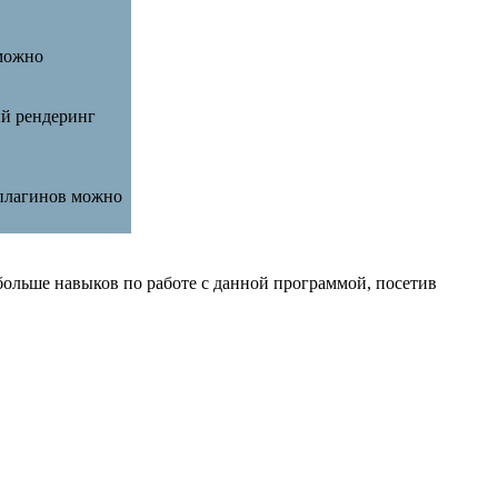
 можно
ый рендеринг
 плагинов можно
больше навыков по работе с данной программой, посетив