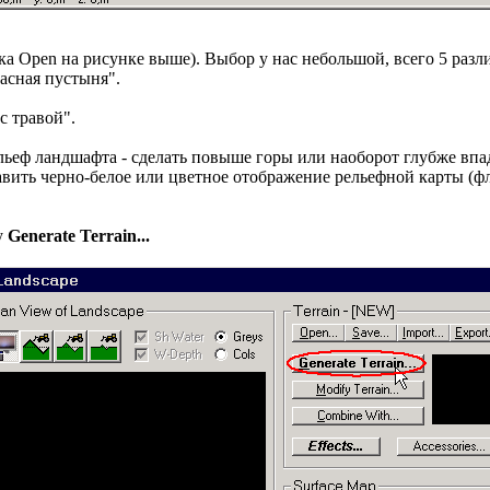
а Open на рисунке выше). Выбор у нас небольшой, всего 5 разли
расная пустыня".
с травой".
ельеф ландшафта - сделать повыше горы или наоборот глубже в
ть черно-белое или цветное отображение рельефной карты (флажк
у
Generate Terrain...