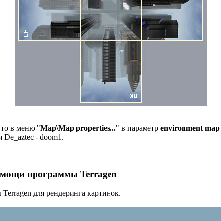
 то в меню "
Map\Map properties...
" в параметр
environment map
 De_aztec - doom1.
омощи программы Terragen
Terragen для рендеринга картинок.