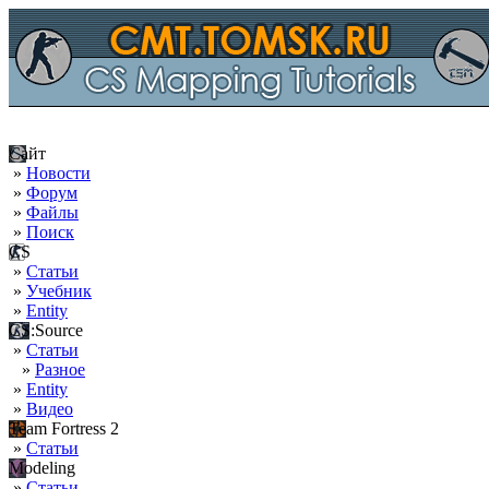
Сайт
»
Новости
»
Форум
»
Файлы
»
Поиск
CS
»
Статьи
»
Учебник
»
Entity
CS:Source
»
Статьи
»
Разное
»
Entity
»
Видео
Team Fortress 2
»
Статьи
Modeling
»
Статьи