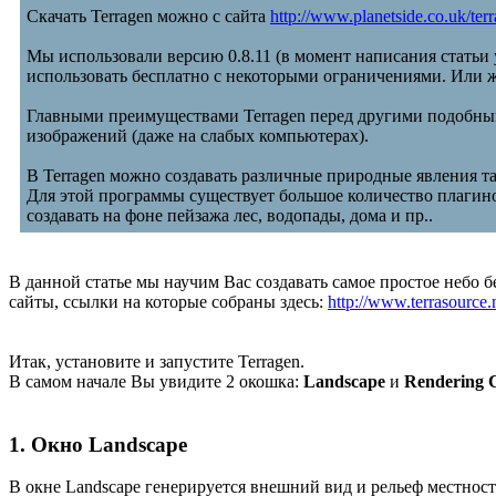
Скачать Terragen можно с сайта
http://www.planetside.co.uk/te
Мы использовали версию 0.8.11 (в момент написания статьи 
использовать бесплатно с некоторыми ограничениями. Или же
Главными преимуществами Terragen перед другими подобным
изображений (даже на слабых компьютерах).
В Terragen можно создавать различные природные явления та
Для этой программы существует большое количество плагин
создавать на фоне пейзажа лес, водопады, дома и пр..
В данной статье мы научим Вас создавать самое простое небо 
сайты, ссылки на которые собраны здесь:
http://www.terrasource.n
Итак, установите и запустите Terragen.
В самом начале Вы увидите 2 окошка:
Landscape
и
Rendering 
1. Окно Landscape
В окне Landscape генерируется внешний вид и рельеф местност