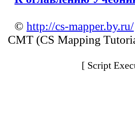
©
http://cs-mapper.by.ru/
CMT (CS Mapping Tutoria
[ Script Exec