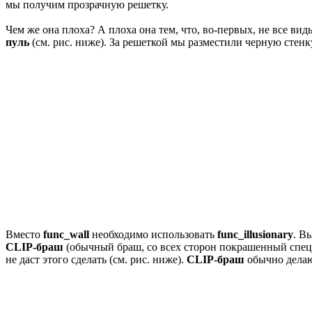
мы получим прозрачную решетку.
Чем же она плоха? А плоха она тем, что, во-первых, не все в
пуль
(см. рис. ниже). За решеткой мы разместили черную стен
Вместо
func_wall
необходимо использовать
func_illusionary
. В
CLIP-браш
(обычный браш, со всех сторон покрашенный спе
не даст этого сделать (см. рис. ниже).
CLIP-браш
обычно делают