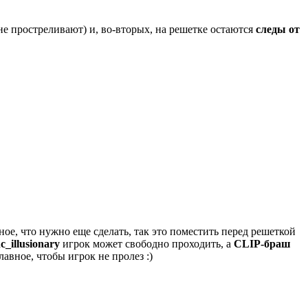
не простреливают) и, во-вторых, на решетке остаются
следы от
е, что нужно еще сделать, так это поместить перед решеткой
c_illusionary
игрок может свободно проходить, а
CLIP-браш
авное, чтобы игрок не пролез :)