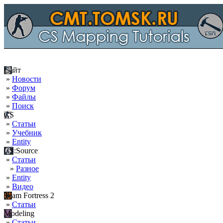
Сайт
»
Новости
»
Форум
»
Файлы
»
Поиск
CS
»
Статьи
»
Учебник
»
Entity
CS:Source
»
Статьи
»
Разное
»
Entity
»
Видео
Team Fortress 2
»
Статьи
Modeling
»
Статьи