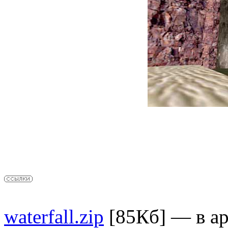
waterfall.zip
[85Кб] — в ар