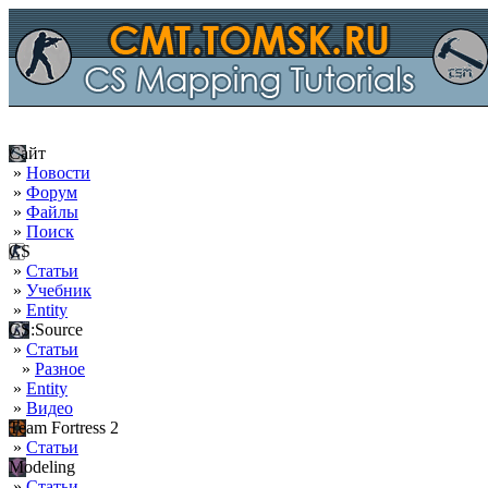
Сайт
»
Новости
»
Форум
»
Файлы
»
Поиск
CS
»
Статьи
»
Учебник
»
Entity
CS:Source
»
Статьи
»
Разное
»
Entity
»
Видео
Team Fortress 2
»
Статьи
Modeling
»
Статьи