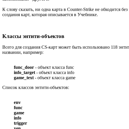
К слову сказать, ни одна карта в Counter-Strike не обходится 
создания карт, которая описывается в Учебнике.
Классы энтити-объектов
Всего для создания CS-карт может быть использовано 118 энтит
названии, например:
func_door
- объект класса func
info_target
- объект класса info
game_text
- объект класса game
Список классов энтити-объектов:
env
func
game
info
trigger
xen