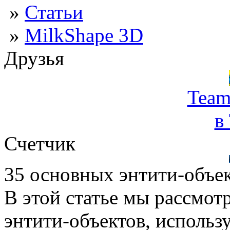
»
Статьи
»
MilkShape 3D
Друзья
Team
в
Счетчик
35 основных энтити-объе
В этой статье мы рассмот
энтити-объектов, использ