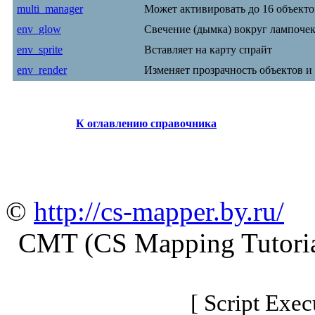
multi_manager
Может активировать до 16 объект
env_glow
Свечение (дымка) вокруг лампоче
env_sprite
Вставляет на карту спрайт
env_render
Изменяет прозрачность объектов и
К оглавлению справочника
©
http://cs-mapper.by.ru/
CMT (CS Mapping Tutoria
[ Script Exec