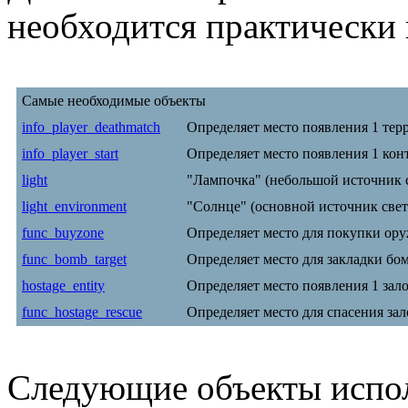
необходится практически 
Самые необходимые объекты
info_player_deathmatch
Определяет место появления 1 тер
info_player_start
Определяет место появления 1 кон
light
"Лампочка" (небольшой источник с
light_environment
"Солнце" (основной источник света
func_buyzone
Определяет место для покупки ору
func_bomb_target
Определяет место для закладки бо
hostage_entity
Определяет место появления 1 зал
func_hostage_rescue
Определяет место для спасения за
Следующие объекты испол