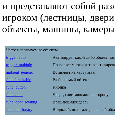
и представляют собой раз
игроком (лестницы, двери
объекты, машины, камеры, 
Часто используемые объекты
trigger_auto
Активирует какой-либо объект посл
trigger_multiple
Позволяет многократно активирова
ambient_generic
Вставляет на карту звук
func_breakable
Разбиваемый объект
func_button
Кнопка
func_door
Дверь, сдвигающаяся в сторону
func_door_rotating
Вращающаяся дверь
func_illusionary
Видимый, но нематериальный объе