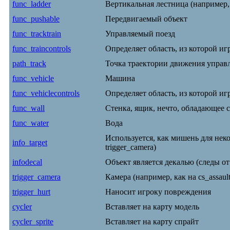
func_ladder
Вертикальная лестница (например, к
func_pushable
Передвигаемый объект
func_tracktrain
Управляемый поезд
func_traincontrols
Определяет область, из которой и
path_track
Точка траектории движения управля
func_vehicle
Машина
func_vehiclecontrols
Определяет область, из которой и
func_wall
Стенка, ящик, нечто, обладающее 
func_water
Вода
Используется, как мишень для нек
info_target
trigger_camera)
infodecal
Объект является декалью (следы от 
trigger_camera
Камера (например, как на cs_assault
trigger_hurt
Наносит игроку повреждения
cycler
Вставляет на карту модель
cycler_sprite
Вставляет на карту спрайт