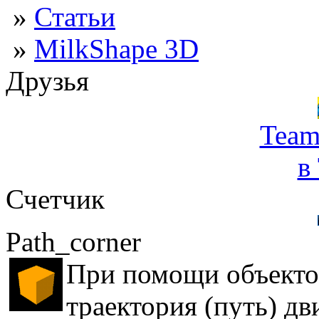
»
Статьи
»
MilkShape 3D
Друзья
Team
в
Счетчик
Path_corner
При помощи объектов
траектория (путь) дв