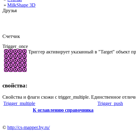
»
MilkShape 3D
Друзья
Счетчик
Trigger_once
Триггер активирует указанный в "Target" объект пр
свойства:
Свойства и флаги схожи с trigger_multiple. Единственное отличие
Trigger_multiple
Trigger_push
К оглавлению справочника
©
http://cs-mapper.by.ru/