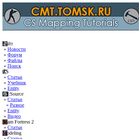
Сайт
»
Новости
»
Форум
»
Файлы
»
Поиск
CS
»
Статьи
»
Учебник
»
Entity
CS:Source
»
Статьи
»
Разное
»
Entity
»
Видео
Team Fortress 2
»
Статьи
Modeling
»
Статьи