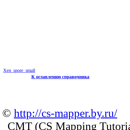
Xen_spore_small
К оглавлению справочника
©
http://cs-mapper.by.ru/
CMT (CS Mapping Tutoria