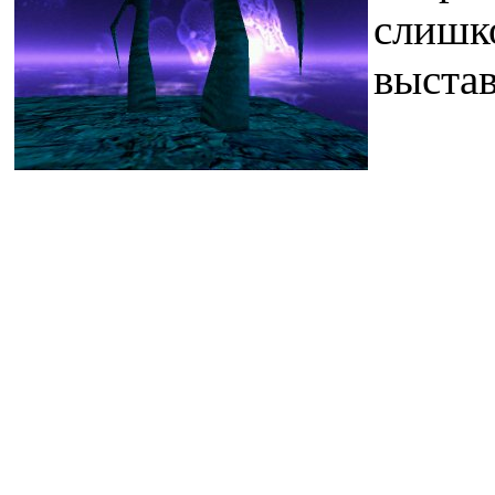
слишко
выстав