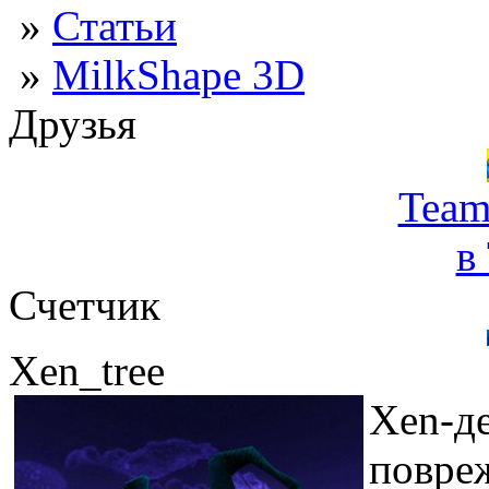
»
Статьи
»
MilkShape 3D
Друзья
Team
в
Счетчик
Xen_tree
Xen-де
повреж