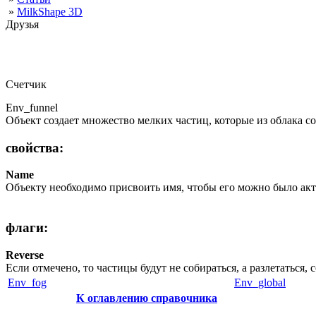
»
MilkShape 3D
Друзья
Счетчик
Env_funnel
Объект создает множество мелких частиц, которые из облака соб
свойства:
Name
Объекту необходимо присвоить имя, чтобы его можно было ак
флаги:
Reverse
Если отмечено, то частицы будут не собираться, а разлетаться, 
Env_fog
Env_global
К оглавлению справочника