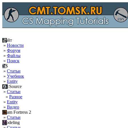
Сайт
»
Новости
»
Форум
»
Файлы
»
Поиск
CS
»
Статьи
»
Учебник
»
Entity
CS:Source
»
Статьи
»
Разное
»
Entity
»
Видео
Team Fortress 2
»
Статьи
Modeling
»
Статьи