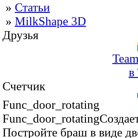
»
Статьи
»
MilkShape 3D
Друзья
Team
в
Счетчик
Func_door_rotating
Func_door_rotatingСозда
Постройте браш в виде дв