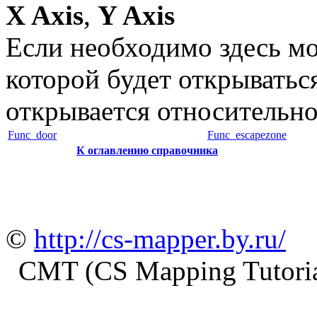
X Axis
,
Y Axis
Если необходимо здесь мо
которой будет открыватьс
открывается относительно
Func_door
Func_escapezone
К оглавлению справочника
©
http://cs-mapper.by.ru/
CMT (CS Mapping Tutoria