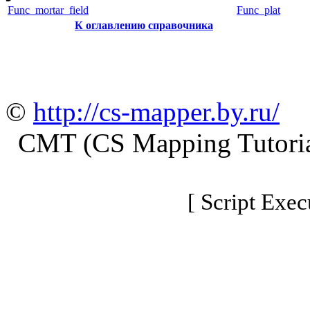
Func_mortar_field
Func_plat
К оглавлению справочника
©
http://cs-mapper.by.ru/
CMT (CS Mapping Tutoria
[ Script Exec