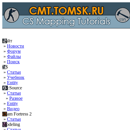
Сайт
»
Новости
»
Форум
»
Файлы
»
Поиск
CS
»
Статьи
»
Учебник
»
Entity
CS:Source
»
Статьи
»
Разное
»
Entity
»
Видео
Team Fortress 2
»
Статьи
Modeling
»
Статьи