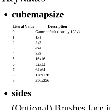
cubemapsize
Literal Value
Description
0
Game default (usually 128x)
1
1x1
2
2x2
3
4x4
4
8x8
5
16x16
6
32x32
7
64x64
8
128x128
9
256x256
sides
(Optional) Brushes face in