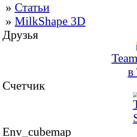
»
Статьи
»
MilkShape 3D
Друзья
Team
в
Счетчик
Env_cubemap