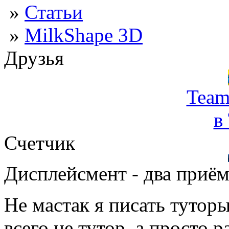
»
Статьи
»
MilkShape 3D
Друзья
Team
в
Счетчик
Дисплейсмент - два приём
Не мастак я писать туторы
всего не тутор, а просто 