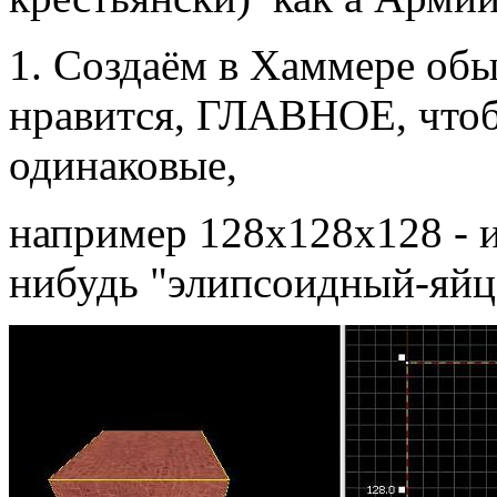
1. Создаём в Хаммере об
нравится, ГЛАВНОЕ, чтоб
одинаковые,
например 128х128х128 - и
нибудь "элипсоидный-яйц