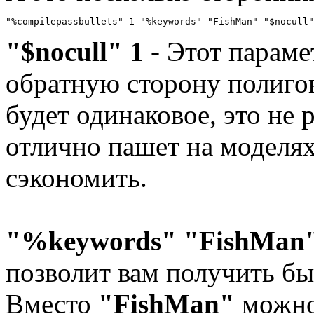
"%compilepassbullets" 1 "%keywords" "FishMan" "$nocull"
"$nocull" 1
- Этот параме
обратную сторону полигон
будет одинаковое, это не 
отлично пашет на моделях
сэкономить.
"%keywords" "FishMan
позволит вам получить бы
Вместо
"FishMan"
можно 