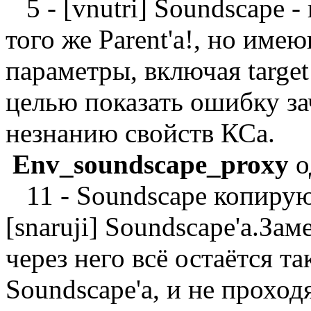
5 - [vnutri] Soundscape -
того же Parent'а!, но им
параметры, включая target
целью показать ошибку з
незнанию свойств КСа.
Env_soundscape_proxy
о
11 - Soundscape копирую
[snaruji] Soundscape'а.Зам
через него всё остаётся та
Soundscape'а, и не проход