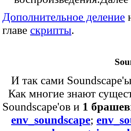
Дополнительное деление
н
главе
скрипты
.
Sou
И так сами Soundscape'
Как многие знают сущес
Soundscape'ов и
1 браше
env_soundscape
;
env_so