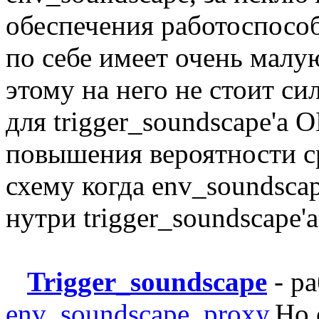
обеспечения работоспособ
по себе имеет очень малу
этому на него не стоит си
для trigger_soundscape'
повышения вероятности с
схему когда env_soundscap
нутри trigger_soundscape'а
Trigger_soundscape
- р
env_soundscape_proxy
.Но