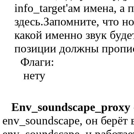
info_target'ам имена, а
здесь.Запомните, что н
какой именно звук буде
позиции должны пропис
Флаги:
нету
Env_soundscape_proxy
env_soundscape, он берёт
env_soundscape, и работае