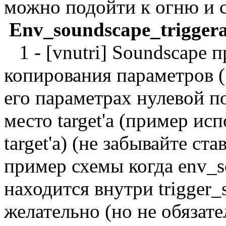
можно подойти к огню и с
Env_soundscape_triggera
1 - [vnutri] Soundscape 
копирования параметров (
его параметрах нулевой п
место target'а (пример ис
target'а) (не забывайте ста
пример схемы когда env_s
находится внутри trigger_
желательно (но не обязат