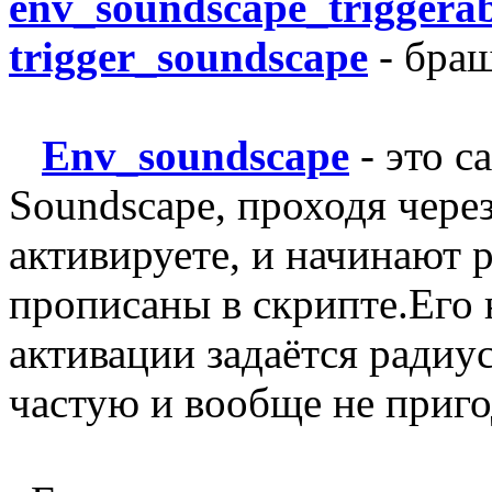
env_soundscape_triggerab
trigger_soundscape
- бра
Env_soundscape
- это 
Soundscape, проходя через
активируете, и начинают р
прописаны в скрипте.Его н
активации задаётся радиус
частую и вообще не приго