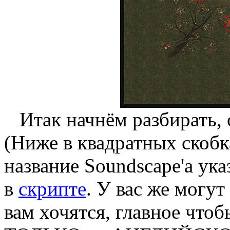
Итак начнём разбирать, о
(Ниже в квадратных скобк
название Soundscape'а ук
в
скрипте
. У вас же могут
вам хочятся, главное чтоб