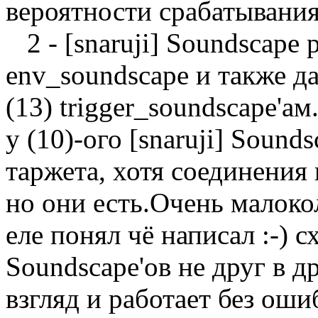
вероятности срабатывания
2 - [snaruji] Soundscape
env_soundscape и также д
(13) trigger_soundscape'а
у (10)-ого [snaruji] Sound
таржета, хотя соединения
но они есть.Очень малоко
еле понял чё написал :-) 
Soundscape'ов не друг в д
взгляд и работает без оши