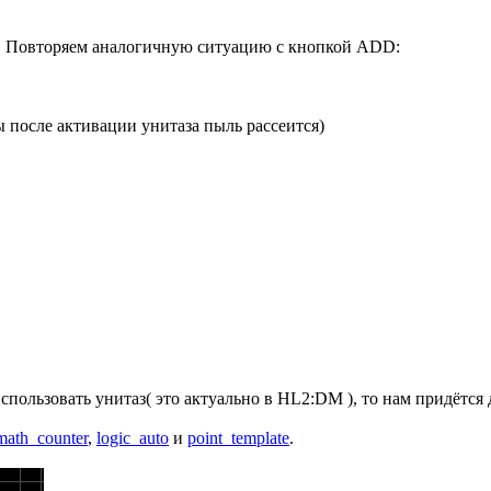
ды. Повторяем аналогичную ситуацию с кнопкой ADD:
"
ды после активации унитаза пыль рассеится)
использовать унитаз( это актуально в HL2:DM ), то нам придётся 
math_counter
,
logic_auto
и
point_template
.