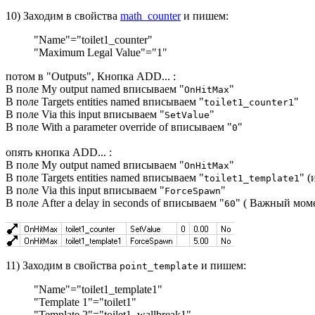
10) Заходим в свойства
math_counter
и пишем:
"Name"="toilet1_counter"
"Maximum Legal Value"="1"
потом в "Outputs", Кнопка ADD... :
В поле My output named вписываем "
"
OnHitMax
В поле Targets entities named вписываем "
"
toilet1_counter1
В поле Via this input вписываем "
"
SetValue
В поле With a parameter override of вписываем "
"
0
опять кнопка ADD... :
В поле My output named вписываем "
"
OnHitMax
В поле Targets entities named вписываем "
" (
toilet1_template1
В поле Via this input вписываем "
"
ForceSpawn
В поле After a delay in seconds of вписываем "
" ( Важный моме
60
11) Заходим в свойства
и пишем:
point_template
"Name"="toilet1_template1"
"Template 1"="toilet1"
"Template 2"="toilet1_wallbreak1"