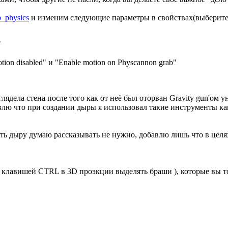
p_physics
и изменим следующие параметры в свойствах(выберите
"
ion disabled" и "Enable motion on Physcannon grab"
ядела стена после того как от неё был оторван Gravity gun'ом у
лю что при создании дыры я использовал такие инструменты как: Cl
ывать дыру думаю рассказывать не нужно, добавлю лишь что в ц
й клавишей CTRL в 3D проэкции выделять браши ), которые вы т