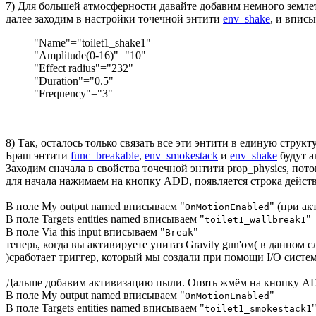
7) Для большей атмосферности давайте добавим немного земл
далее заходим в настройки точечной энтити
env_shake
, и вписы
"Name"="toilet1_shake1"
"Amplitude(0-16)"="10"
"Effect radius"="232"
"Duration"="0.5"
"Frequency"="3"
8) Так, осталось только связать все эти энтити в единую структ
Браш энтити
func_breakable
,
env_smokestack
и
env_shake
будут а
Заходим сначала в свойства точечной энтити prop_physics, пото
для начала нажимаем на кнопку ADD, появляется строка действ
В поле My output named вписываем "
" (при ак
OnMotionEnabled
В поле Targets entities named вписываем "
"
toilet1_wallbreak1
В поле Via this input вписываем "
"
Break
теперь, когда вы активируете унитаз Gravity gun'ом( в данном с
)сработает триггер, который мы создали при помощи I/O систем
Дальше добавим активизацию пыли. Опять жмём на кнопку A
В поле My output named вписываем "
"
OnMotionEnabled
В поле Targets entities named вписываем "
toilet1_smokestack1