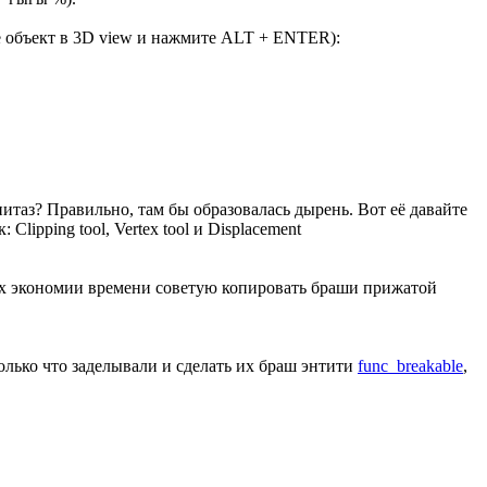
 объект в 3D view и нажмите ALT + ENTER):
нитаз? Правильно, там бы образовалась дырень. Вот её давайте
ipping tool, Vertex tool и Displacement
елях экономии времени советую копировать браши прижатой
олько что заделывали и сделать их браш энтити
func_breakable
,