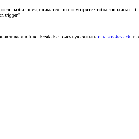
ков после разбивания, внимательно посмотрите чтобы координаты 
n trigger"
анавливаем в func_breakable точечную энтити
env_smokestack
, и