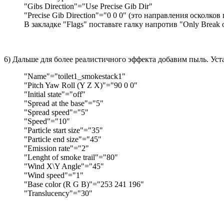
"Gibs Direction"="Use Precise Gib Dir"
"Precise Gib Direction"="0 0 0" (это направления оскол
В закладке "Flags" поставьте галку напротив "Only Break o
6) Дальше для более реалистичного эффекта добавим пыль. Уст
"Name"="toilet1_smokestack1"
"Pitch Yaw Roll (Y Z X)"="90 0 0"
"Initial state"="off"
"Spread at the base"="5"
"Spread speed"="5"
"Speed"="10"
"Particle start size"="35"
"Particle end size"="45"
"Emission rate"="2"
"Lenght of smoke trail"="80"
"Wind X\Y Angle"="45"
"Wind speed"="1"
"Base color (R G B)"="253 241 196"
"Translucency"="30"