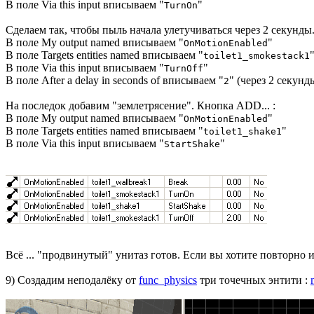
В поле Via this input вписываем "
"
TurnOn
Сделаем так, чтобы пыль начала улетучиваться через 2 секун
В поле My output named вписываем "
"
OnMotionEnabled
В поле Targets entities named вписываем "
toilet1_smokestack1
В поле Via this input вписываем "
"
TurnOff
В поле After a delay in seconds of вписываем "
" (через 2 секун
2
На последок добавим "землетрясение". Кнопка ADD... :
В поле My output named вписываем "
"
OnMotionEnabled
В поле Targets entities named вписываем "
"
toilet1_shake1
В поле Via this input вписываем "
"
StartShake
Всё ... "продвинутый" унитаз готов. Если вы хотите повторно 
9) Создадим неподалёку от
func_physics
три точечных энтити :