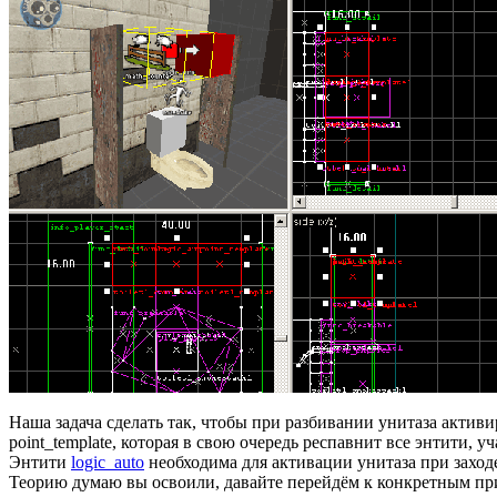
Наша задача cделать так, чтобы при разбивании унитаза активи
point_template, которая в свою очередь респавнит все энтити, 
Энтити
logic_auto
необходима для активации унитаза при заходе 
Теорию думаю вы освоили, давайте перейдём к конкретным пр