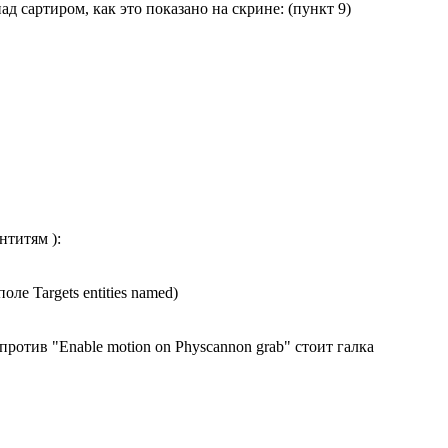
над сартиром, как это показано на скрине: (пункт 9)
нтитям ):
ле Targets entities named)
против "Enable motion on Physcannon grab" стоит галка