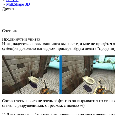
»
MilkShape 3D
Друзья
Счетчик
Продвинутый унитаз
Итак, надеюсь основы маппинга вы знаете, и мне не придётся об
system)на довольно наглядном примере. Будем делать "продвин
Согласитесь, как-то не очень эффектно он вырывается из стенки
стены, с разрушениями, с треском, с пылью %)
1) Для начала давайте создадим стенку для сартира с перегорот