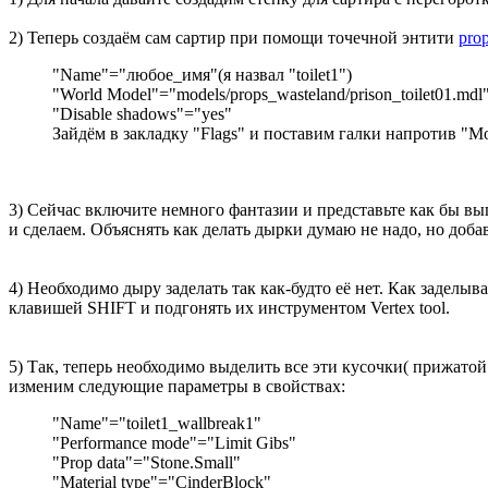
2) Теперь создаём сам сартир при помощи точечной энтити
pro
"Name"="любое_имя"(я назвал "toilet1")
"World Model"="models/props_wasteland/prison_toilet01.mdl
"Disable shadows"="yes"
Зайдём в закладку "Flags" и поставим галки напротив "Mot
3) Сейчас включите немного фантазии и представьте как бы выгл
и сделаем. Объяснять как делать дырки думаю не надо, но добав
4) Необходимо дыру заделать так как-будто её нет. Как задел
клавишей SHIFT и подгонять их инструментом Vertex tool.
5) Так, теперь необходимо выделить все эти кусочки( прижато
изменим следующие параметры в свойствах:
"Name"="toilet1_wallbreak1"
"Performance mode"="Limit Gibs"
"Prop data"="Stone.Small"
"Material type"="CinderBlock"