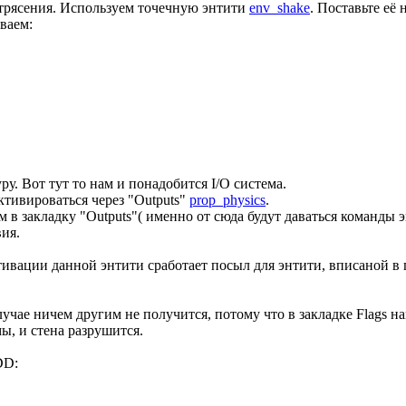
етрясения. Используем точечную энтити
env_shake
. Поставьте её 
ваем:
уру. Вот тут то нам и понадобится I/O система.
ктивироваться через "Outputs"
prop_physics
.
м в закладку "Outputs"( именно от сюда будут даваться команды э
ия.
тивации данной энтити сработает посыл для энтити, вписаной в по
лучае ничем другим не получится, потому что в закладке Flags на
ы, и стена разрушится.
DD:
"