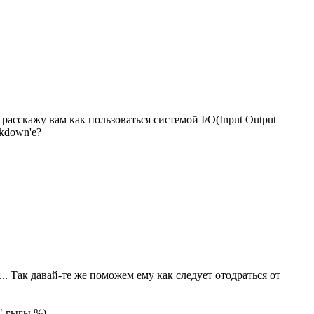
 расскажу вам как пользоваться системой I/O(Input Output
ckdown'e?
.. Так давай-те же поможем ему как следует отодраться от
" гыгы %).