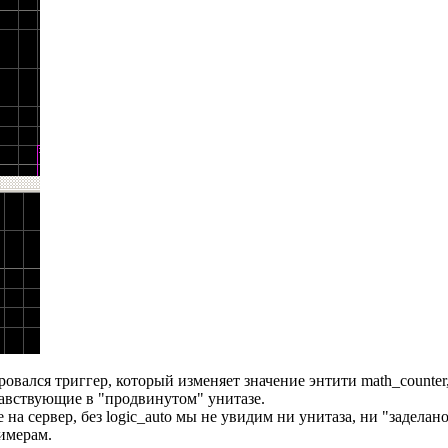
ровался триггер, который изменяет значение энтити math_counter
учавствующие в "продвинутом" унитазе.
на сервер, без logic_auto мы не увидим ни унитаза, ни "заделан
имерам.