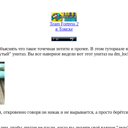
Team Fortress 2
в Томске
ъяснять что такое точечная энтити и прочее. В этом туториале я
утый" унитаз. Вы все наверное видели вот этот унитаз на dm_lo
, откровенно говоря он никак и не вырывается, а просто берётся.
ками, чтобы другие не пасли, когда вы делаете своё важное "дело