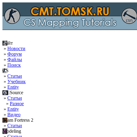
Сайт
»
Новости
»
Форум
»
Файлы
»
Поиск
CS
»
Статьи
»
Учебник
»
Entity
CS:Source
»
Статьи
»
Разное
»
Entity
»
Видео
Team Fortress 2
»
Статьи
Modeling
»
Статьи