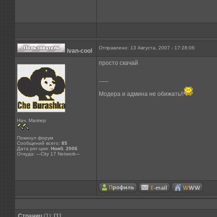
Отправлено: 13 Августа, 2007 - 17:28:06
ivan-cool
просто скачай
-----
Модера и админа не обижать!!
Нач. Маппер
Покинул форум
Сообщений всего:
85
Дата рег-ции:
Нояб. 2006
Откуда: ---City 17 Network---
Страниц
(1):
[1]