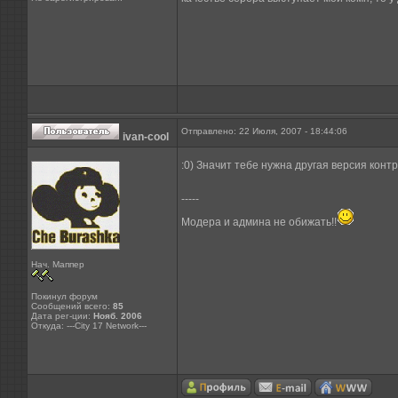
Отправлено: 22 Июля, 2007 - 18:44:06
ivan-cool
:0) Значит тебе нужна другая версия контр
-----
Модера и админа не обижать!!
Нач. Маппер
Покинул форум
Сообщений всего:
85
Дата рег-ции:
Нояб. 2006
Откуда: ---City 17 Network---