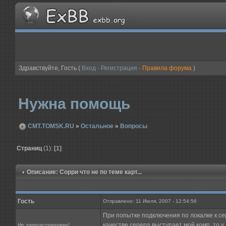
Здравствуйте, Гость (
Вход
·
Регистрация
·
Правила форума
)
Нужна помощь
CMT.TOMSK.RU
»
Остальное
»
Вопросы
Страниц
(1):
[1]
Описание: Сорри что не по теме карт...
Гость
Отправлено: 11 Июля, 2007 - 12:54:56
При попытке подключения по локалке к сер
качестве серера выступает мой комп, то у
Не зарегистрирован!