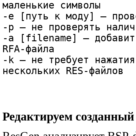
маленькие символы
-e [путь к моду] — пров
-p — не проверять налич
-a [filename] — добавит
RFA-файла
-k — не требует нажатия
нескольких RES-файлов
Редактируем созданный
ResGen анализирует BSP-