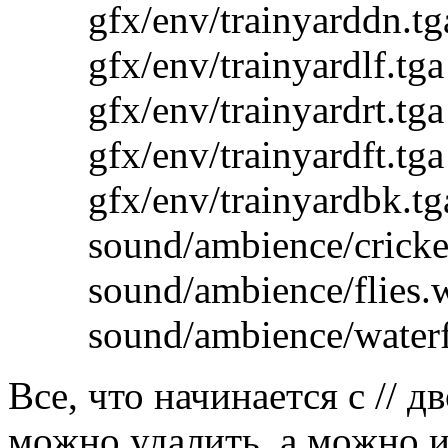
gfx/env/trainyarddn.tg
gfx/env/trainyardlf.tga
gfx/env/trainyardrt.tga
gfx/env/trainyardft.tga
gfx/env/trainyardbk.tg
sound/ambience/cricke
sound/ambience/flies.
sound/ambience/water
Все, что начинается с // 
можно удалить, а можно и