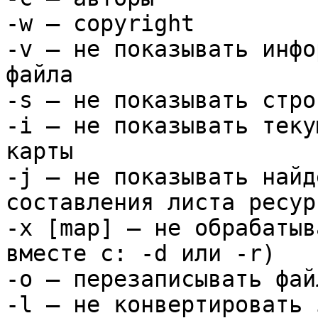
-w — copyright
-v — не показывать инфо
файла
-s — не показывать стро
-i — не показывать теку
карты
-j — не показывать найд
составления листа ресур
-x [map] — не обрабатыв
вместе с: -d или -r)
-o — перезаписывать фай
-l — не конвертировать 