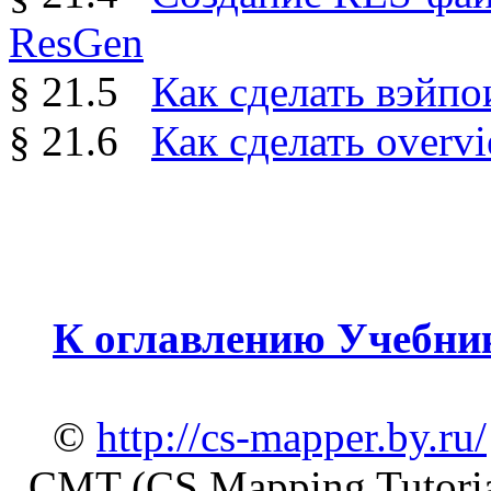
ResGen
§ 21.5
Как сделать вэйпо
§ 21.6
Как сделать overv
К оглавлению Учебни
©
http://cs-mapper.by.ru/
CMT (CS Mapping Tutoria